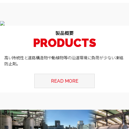
製品概要
P
P
R
R
O
O
D
D
U
U
C
C
T
T
S
S
高い持続性と道路構造物や動植物等の沿道環境に負荷が少ない凍結
防止剤。
READ MORE