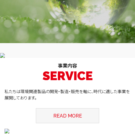
事業内容
S
S
E
E
R
R
V
V
I
I
C
C
E
E
私たちは環境関連製品の開発・製造・販売を軸に、時代に適した事業を
展開しております。
READ MORE