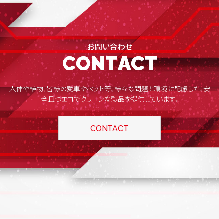
お問い合わせ
C
C
O
O
N
N
T
T
A
A
C
C
T
T
人体や植物、皆様の愛車やペット等、様々な問題と環境に配慮した、安
全且つエコでクリーンな製品を提供しています。
CONTACT