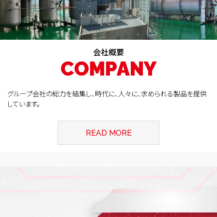
会社概要
C
C
O
O
M
M
P
P
A
A
N
N
Y
Y
グループ会社の総力を結集し、時代に、人々に、求められる製品を提供
しています。
READ MORE